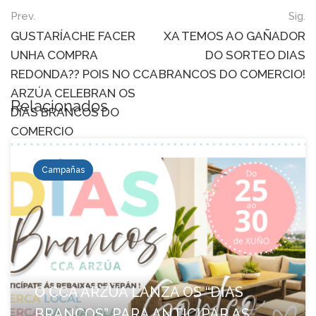
Post
Prev.
Sig.
navigation
GUSTARÍACHE FACER
XA TEMOS AO GAÑADOR
UNHA COMPRA
DO SORTEO DIAS
REDONDA?? POIS NO CCA
BRANCOS DO COMERCIO!
ARZÚA CELEBRAN OS
Relacionados
DÍAS BRANCOS DO
COMERCIO
Campañas
23 junio, 2026
O CCA ARZÚA LANZA OS “DÍAS
BRANCOS” PARA ANTICIPAR AS