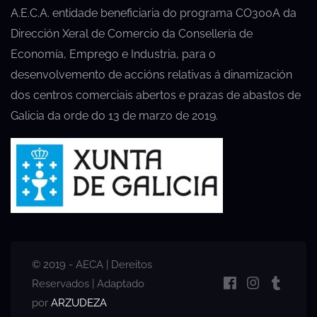
A.E.C.A. entidade beneficiaria do programa CO300A da
Dirección Xeral de Comercio da Consellería de
Economía, Emprego e Industria, para o
desenvolvemento de accións relativas á dinamización
dos centros comerciais abertos e prazas de abastos de
Galicia da orde do 13 de marzo de 2019.
© 2019 - AECA | Dereitos
Reservados | Adaptado
por
ARZUDEZA